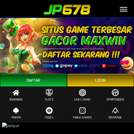
Link Alternatif
DAFTAR
LOGIN
BERANDA
SLOTS
LIVE CASINO
SPORTSBOOK
POKER
TOGEL
TABLE GAMES
IDNTRADE